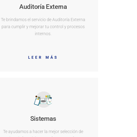
Auditoría Externa
Te brindamos el servicio de Auditoría Externa
para cumplir y mejorar tu control y procesos
internos.
LEER MÁS
Sistemas
Te ayudamos a hacer la mejor selección de