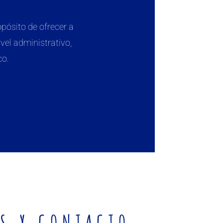
pósito de ofrecer a
vel administrativo,
co.
S Y CONTACTO