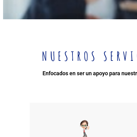
Auditoría Exte
Te brindamos el servicio de Aud
NUESTROS SERVI
mejorar tu control y procesos i
Enfocados en ser un apoyo para nuestr
Leer más