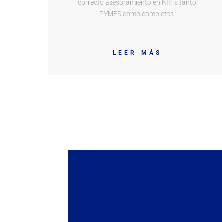
correcto asesoramiento en NIIFs tanto
PYMES como completas.
LEER MÁS