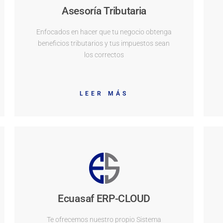
Asesoría Tributaria
Enfocados en hacer que tu negocio obtenga
beneficios tributarios y tus impuestos sean
los correctos
LEER MÁS
Ecuasaf ERP-CLOUD
Te ofrecemos nuestro propio Sistema